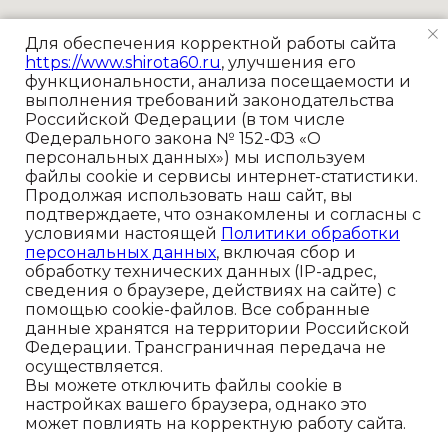
Для обеспечения корректной работы сайта
https://www.shirota60.ru
, улучшения его
функциональности, анализа посещаемости и
выполнения требований законодательства
Российской Федерации (в том числе
Федерального закона № 152-ФЗ «О
персональных данных») мы используем
файлы cookie и сервисы интернет-статистики.
Продолжая использовать наш сайт, вы
подтверждаете, что ознакомлены и согласны с
условиями настоящей
Политики обработки
персональных данных
, включая сбор и
обработку технических данных (IP-адрес,
сведения о браузере, действиях на сайте) с
помощью cookie-файлов. Все собранные
данные хранятся на территории Российской
Чтобы связаться с нами:
Федерации. Трансграничная передача не
осуществляется.
+7-931-003-04-86
Вы можете отключить файлы cookie в
настройках вашего браузера, однако это
+7-911-926-04-24
может повлиять на корректную работу сайта.