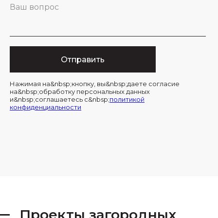
Ваш вопрос
Отправить
Нажимая на&nbsp;кнопку, вы&nbsp;даете согласие
на&nbsp;обработку персональных данных
и&nbsp;соглашаетесь c&nbsp;
политикой
конфиденциальности
Проекты загородных